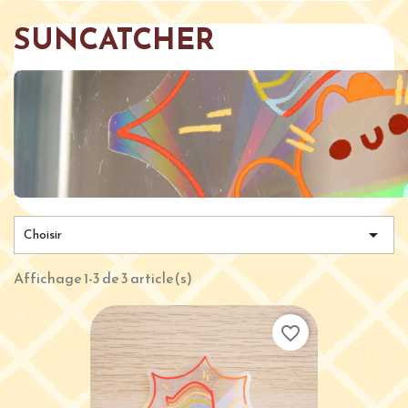
SUNCATCHER

Choisir
Affichage 1-3 de 3 article(s)
favorite_border