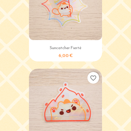
Suncatcher Fierté
6,00 €
favorite_border