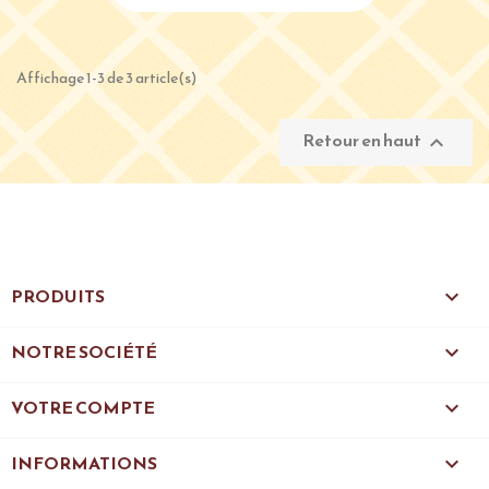
Affichage 1-3 de 3 article(s)
Retour en haut

PRODUITS

NOTRE SOCIÉTÉ

VOTRE COMPTE

INFORMATIONS
keyboard_arrow_down