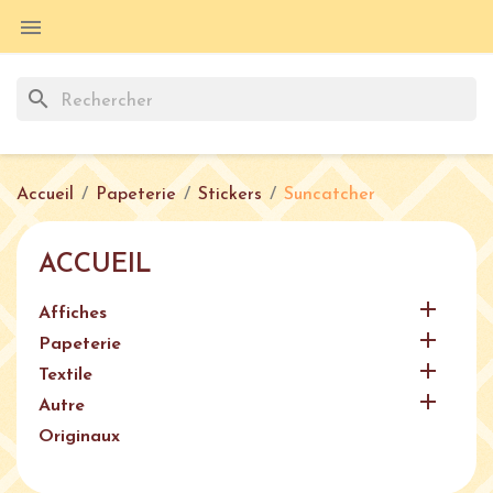

search
Accueil
Papeterie
Stickers
Suncatcher
ACCUEIL

Affiches

Papeterie

Textile

Autre
Originaux