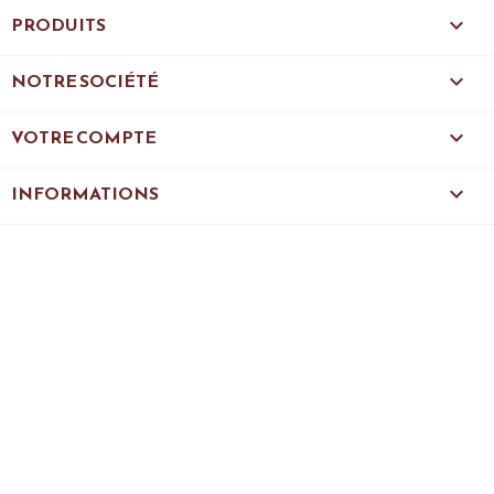
PRODUITS

NOTRE SOCIÉTÉ

VOTRE COMPTE

INFORMATIONS
keyboard_arrow_down