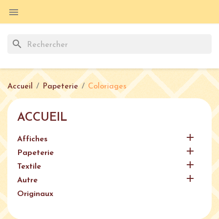

search
Accueil
Papeterie
Coloriages
ACCUEIL

Affiches

Papeterie

Textile

Autre
Originaux